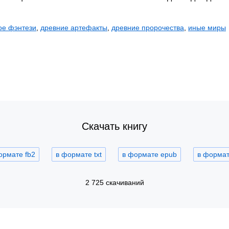
ое фэнтези
,
древние артефакты
,
древние пророчества
,
иные миры
Скачать книгу
ормате fb2
в формате txt
в формате epub
в формате
2 725 скачиваний