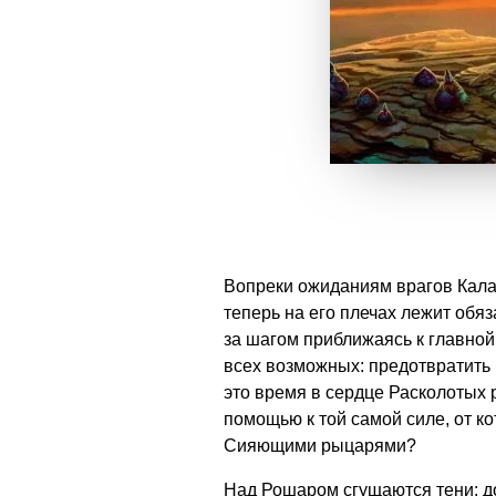
Вопреки ожиданиям врагов Калад
теперь на его плечах лежит обя
за шагом приближаясь к главной
всех возможных: предотвратить 
это время в сердце Расколотых
помощью к той самой силе, от к
Сияющими рыцарями?
Над Рошаром сгущаются тени: до