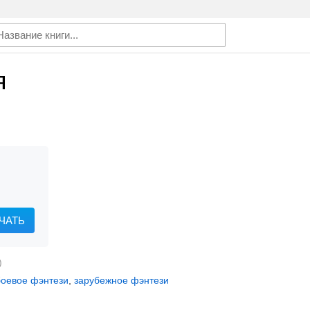
я
ЧАТЬ
)
боевое фэнтези
,
зарубежное фэнтези