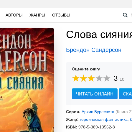
АВТОРЫ
ЖАНРЫ
ОТЗЫВЫ
Слова сияни
Брендон Сандерсон
Оцените книгу
3
10
ЧИТАТЬ ОНЛАЙН
СКА
Серия:
Архив Буресвета
(Книга 2
Жанр:
героическая фантастика
,
ISBN:
978-5-389-13562-8