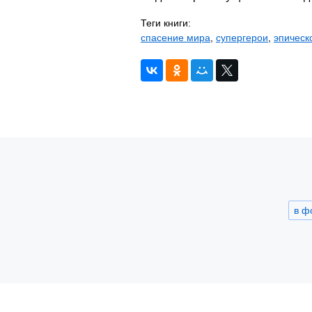
Теги книги:
спасение мира
,
супергерои
,
эпическ
в ф