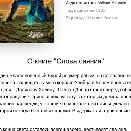
Издательство:
Азбука-Аттикус
Год написания:
2014
Перевод:
Наталия Осояну
О книге "Слова сияния"
ин Благословенный Бурей не умер рабом, но возглавил ли
занность защищать самого короля. Убийца в Белом вновь се
 цели – Далинару Холину. Шаллан Давар ставит перед соб
возвращение Приносящих пустоту, за которым должна после
 равнин паршенди, уставшие от многолетней войны, делают
оторой некогда бежали их предки. Выдержат ли герои новы
 конца света осталось всего-навсего шестьдесят два дня.