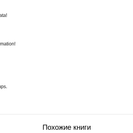
ata!
rmation!
ups.
Похожие книги