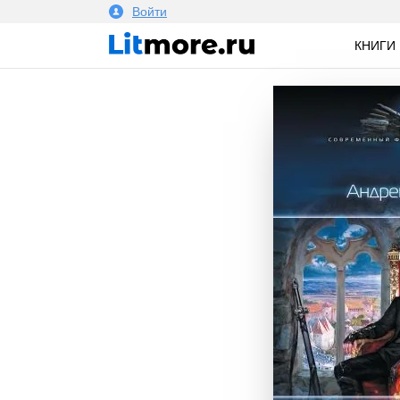
Войти
КНИГИ