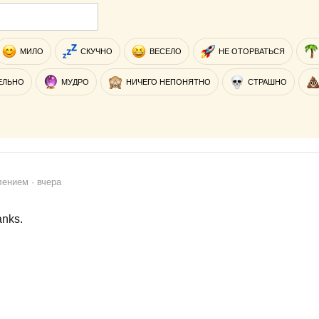
МИЛО
СКУЧНО
ВЕСЕЛО
НЕ ОТОРВАТЬСЯ
ЕЛЬНО
МУДРО
НИЧЕГО НЕПОНЯТНО
СТРАШНО
ением · вчера
anks.