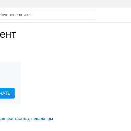
ент
ЧАТЬ
кая фантастика
,
попаданцы