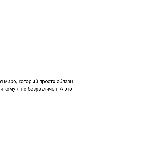
я мире, который просто обязан
 и кому я не безразличен. А это