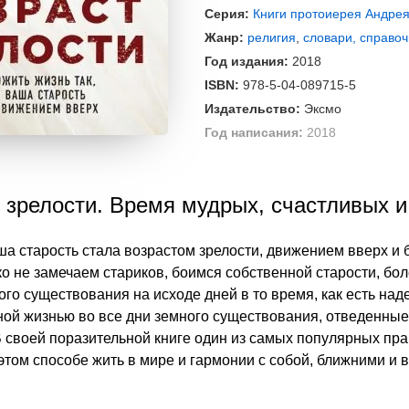
Серия:
Книги протоиерея Андрея
Жанр:
религия
,
словари, справоч
Год издания:
2018
ISBN:
978-5-04-089715-5
Издательство:
Эксмо
Год написания:
2018
т зрелости. Время мудрых, счастливых и
аша старость стала возрастом зрелости, движением вверх и
о не замечаем стариков, боимся собственной старости, бол
го существования на исходе дней в то время, как есть на
ой жизнью во все дни земного существования, отведенные 
 В своей поразительной книге один из самых популярных п
этом способе жить в мире и гармонии с собой, ближними и 