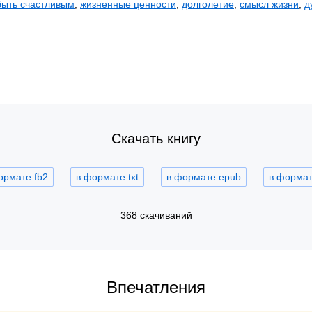
быть счастливым
,
жизненные ценности
,
долголетие
,
смысл жизни
,
д
Скачать книгу
ормате fb2
в формате txt
в формате epub
в формате
368 скачиваний
Впечатления