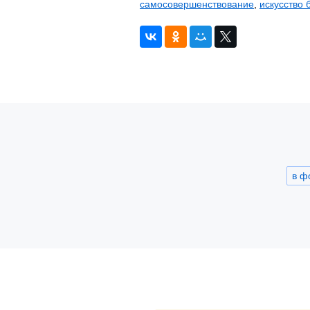
самосовершенствование
,
искусство 
в ф