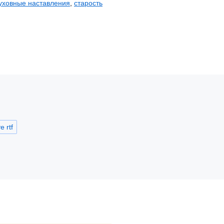
уховные наставления
,
старость
 rtf