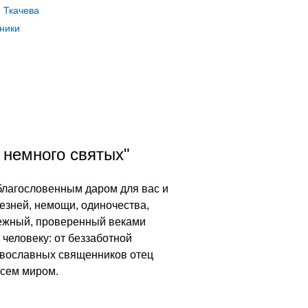
 Ткачева
ники
 немного святых"
 благословенным даром для вас и
езней, немощи, одиночества,
дежный, проверенный веками
человеку: от беззаботной
равославных священников отец
всем миром.