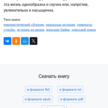
эта жизнь однообразна и скучна или, напротив,
увлекательна и насыщенна.
Теги книги:
юмористический сборник
,
реальные истории
,
повороты
судьбы
,
истории из жизни
,
морские байки
,
одесский юмор
Скачать книгу
в формате fb2
в формате txt
в формате epub
в формате pdf