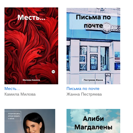
Месть…
Письма по почте
Камила Милова
Жанна Пестряева