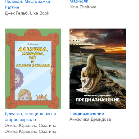
Ма(нь)як
Пеликан. Месть замка
Irina Zheltova
Ратлин
Джек Гельб, Like Book
Предназначение
Девушка, женщина, кот и
Анжелика Демидова
старое зеркало
Элина Юрьевна Смагина,
Элина Юрьевна Смагина