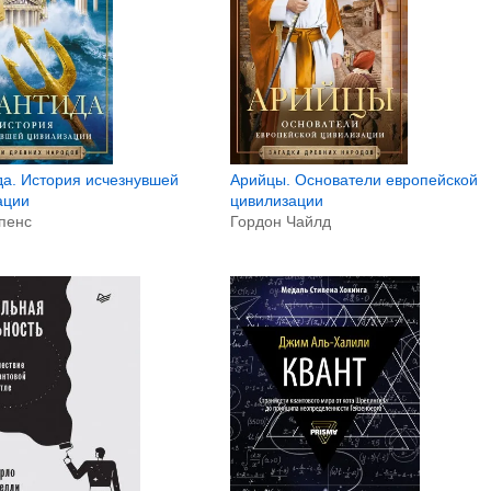
да. История исчезнувшей
Арийцы. Основатели европейской
ации
цивилизации
пенс
Гордон Чайлд