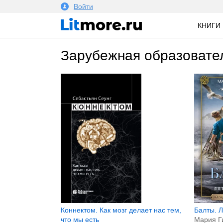
Войти
КНИГИ
зарубежная образовате
Коннектом. Как мозг делает нас тем,
Балты. 
что мы есть
Мария Г