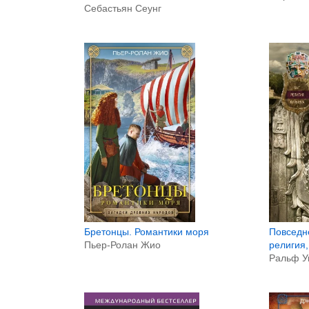
Себастьян Сеунг
Бретонцы. Романтики моря
Повседне
Пьер-Ролан Жио
религия,
Ральф У