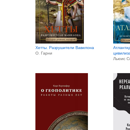
Хетты. Разрушители Вавилона
Атланти
О. Гарни
цивилиз
Льюис С