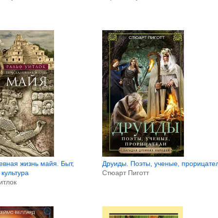
вная жизнь майя. Быт,
Друиды. Поэты, ученые, прорицате
 культура
Стюарт Пиготт
итлок