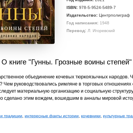
ISBN:
978-5-9524-5489-7
Издательство:
Центрполиграф
Год написания:
1948
Перевод:
Л. Игоревский
О книге "Гунны. Грозные воины степей"
дарственное объединение кочевых тюркоязычных народов. Ч
? Чем руководствовались римляне в торговых отношениях с
сследует материальную организацию и социальную структур
ыло сделано этим вождем, вошедшим в анналы мировой исто
 и традиции
,
интересные факты истории
,
кочевники
,
культурные тр