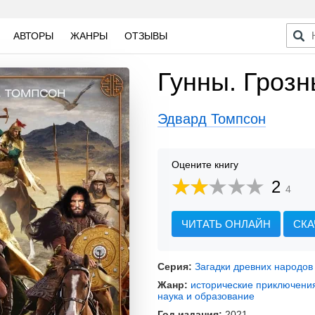
АВТОРЫ
ЖАНРЫ
ОТЗЫВЫ
Гунны. Грозн
Эдвард Томпсон
Оцените книгу
2
4
ЧИТАТЬ ОНЛАЙН
СКА
Серия:
Загадки древних народов
Жанр:
исторические приключени
наука и образование
Год издания:
2021