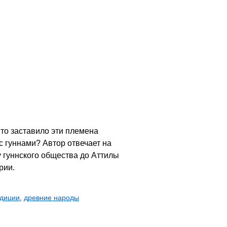
то заставило эти племена
 гуннами? Автор отвечает на
у гуннского общества до Аттилы
рии.
адиции
,
древние народы