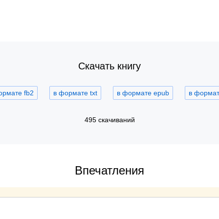
Скачать книгу
ормате fb2
в формате txt
в формате epub
в формате
495 скачиваний
Впечатления