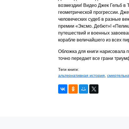
возмездии! Видео Джек Гельб в 
геометрической прогрессии. Дже
человеческих судеб в разные ве
премии «Эксмо. Дебют»! «Пелика
путешествий и военных завоеван
корабле величайшего из всех пи
Обложка для книги нарисовала п
точно передает все грани триумф
Теги книги:
альтернативная история
,
смертельна