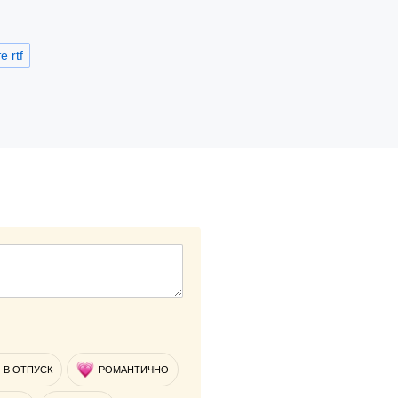
 rtf
В ОТПУСК
РОМАНТИЧНО