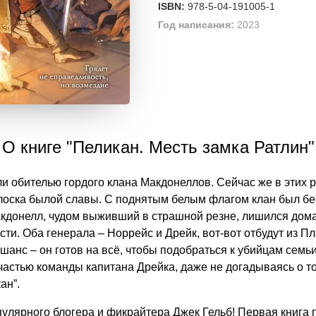
ISBN:
978-5-04-191005-1
Год написания:
2023
О книге "Пеликан. Месть замка Ратлин"
ли обителью гордого клана Макдонеллов. Сейчас же в этих 
олоска былой славы. С поднятым белым флагом клан был б
донелл, чудом выживший в страшной резне, лишился дома, с
ти. Оба генерала – Норрейс и Дрейк, вот-вот отбудут из П
т шанс – он готов на всё, чтобы подобраться к убийцам сем
частью команды капитана Дрейка, даже не догадываясь о том
ан”.
улярного блогера и фикрайтера Джек Гельб! Первая книга п