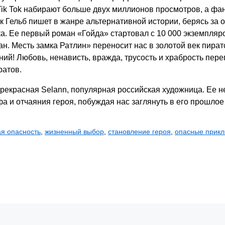
Tik Tok набирают больше двух миллионов просмотров, а фан
к Гельб пишет в жанре альтернативной истории, берясь за 
ка. Ее первый роман «Гойда» стартовал с 10 000 экземпляр
н. Месть замка Ратлин» переносит нас в золотой век пират
ий! Любовь, ненависть, вражда, трусость и храбрость переп
ратов.
рекрасная Selann, популярная российская художница. Ее 
а и отчаяния героя, побуждая нас заглянуть в его прошлое
я опасность
,
жизненный выбор
,
становление героя
,
опасные прик