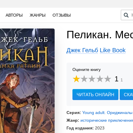
АВТОРЫ
ЖАНРЫ
ОТЗЫВЫ
Пеликан. Мес
Джек Гельб
Like Book
Оцените книгу
1
1
ЧИТАТЬ ОНЛАЙН
СКА
Серия:
Young adult. Ориджиналы
Жанр:
исторические приключени
Год издания:
2023