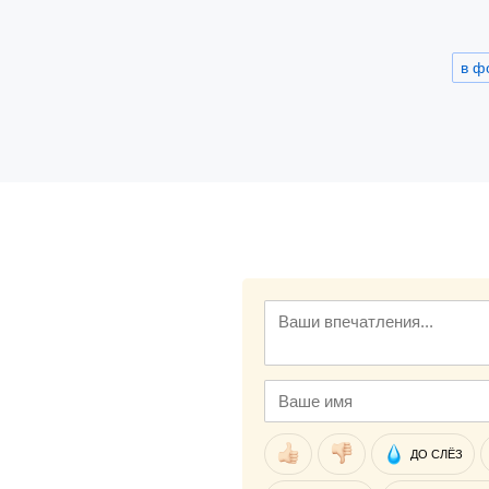
в ф
ДО СЛЁЗ