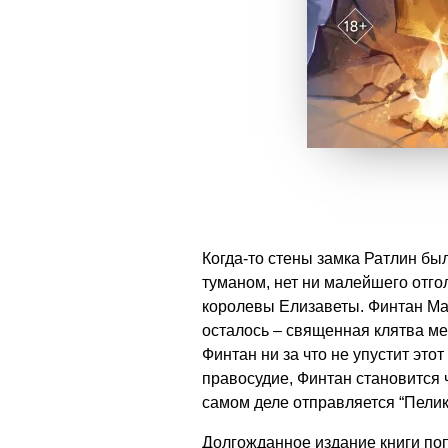
Когда-то стены замка Ратлин бы
туманом, нет ни малейшего отг
королевы Елизаветы. Финтан Мак
осталось – священная клятва мес
Финтан ни за что не упустит это
правосудие, Финтан становится 
самом деле отправляется “Пелик
Долгожданное издание книги поп