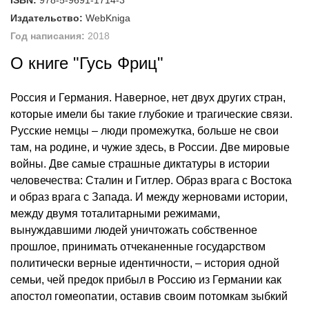
ISBN:
978-5-9691-1714-3
Издательство:
WebKniga
Год написания:
2018
О книге "Гусь Фриц"
Россия и Германия. Наверное, нет двух других стран,
которые имели бы такие глубокие и трагические связи.
Русские немцы – люди промежутка, больше не свои
там, на родине, и чужие здесь, в России. Две мировые
войны. Две самые страшные диктатуры в истории
человечества: Сталин и Гитлер. Образ врага с Востока
и образ врага с Запада. И между жерновами истории,
между двумя тоталитарными режимами,
вынуждавшими людей уничтожать собственное
прошлое, принимать отчеканенные государством
политически верные идентичности, – история одной
семьи, чей предок прибыл в Россию из Германии как
апостол гомеопатии, оставив своим потомкам зыбкий