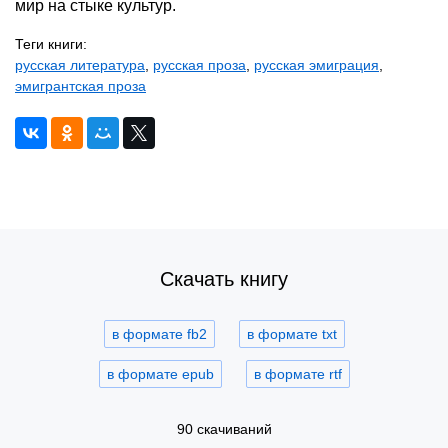
мир на стыке культур.
Теги книги:
русская литература
,
русская проза
,
русская эмиграция
,
эмигрантская проза
Скачать книгу
в формате fb2
в формате txt
в формате epub
в формате rtf
90 скачиваний