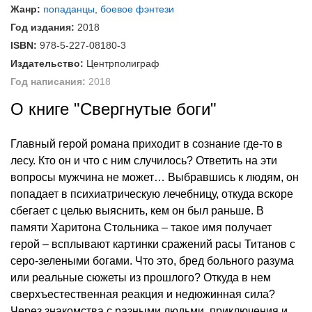
Жанр:
попаданцы
,
боевое фэнтези
Год издания:
2018
ISBN:
978-5-227-08180-3
Издательство:
Центрполиграф
Год написания:
2018
О книге "Свергнутые боги"
Главный герой романа приходит в сознание где-то в
лесу. Кто он и что с ним случилось? Ответить на эти
вопросы мужчина не может… Выбравшись к людям, он
попадает в психиатрическую лечебницу, откуда вскоре
сбегает с целью выяснить, кем он был раньше. В
памяти Харитона Стольника – такое имя получает
герой – всплывают картинки сражений расы Титанов с
серо-зелеными богами. Что это, бред больного разума
или реальные сюжеты из прошлого? Откуда в нем
сверхъестественная реакция и недюжинная сила?
Через знакомства с разными людьми, приключения и