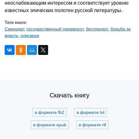
неослабевающим интересом и соответствует уровню
известных эпических полотен русской литературы.
Теги книги:
Самиздат
,
государственный переворот
,
беспредел
,
борьба за
власть
,
олигархи
Скачать книгу
в формате fb2
в формате txt
в формате epub
в формате rtf