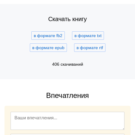
Скачать книгу
в формате fb2
в формате txt
в формате epub
в формате rtf
406 скачиваний
Впечатления