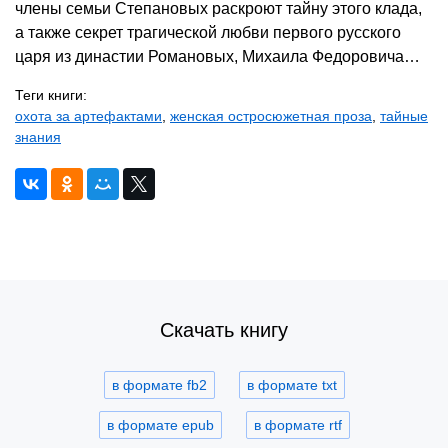
члены семьи Степановых раскроют тайну этого клада,
а также секрет трагической любви первого русского
царя из династии Романовых, Михаила Федоровича…
Теги книги:
охота за артефактами
,
женская остросюжетная проза
,
тайные
знания
Скачать книгу
в формате fb2
в формате txt
в формате epub
в формате rtf