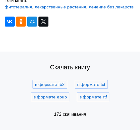
Теги книги:
фитотерапия
,
лекарственные растения
,
лечение без лекарств
Скачать книгу
в формате fb2
в формате txt
в формате epub
в формате rtf
172 скачивания