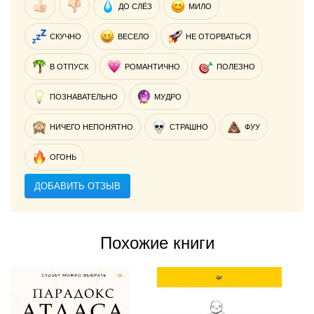
ДО СЛЁЗ
МИЛО
СКУЧНО
ВЕСЕЛО
НЕ ОТОРВАТЬСЯ
В ОТПУСК
РОМАНТИЧНО
ПОЛЕЗНО
ПОЗНАВАТЕЛЬНО
МУДРО
НИЧЕГО НЕПОНЯТНО
СТРАШНО
ФУУ
ОГОНЬ
ДОБАВИТЬ ОТЗЫВ
Похожие книги