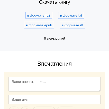
Скачать книгу
в формате fb2
в формате txt
в формате epub
в формате rtf
0 скачиваний
Впечатления