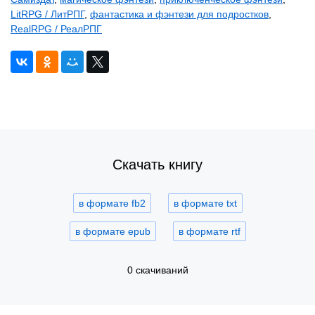
LitRPG / ЛитРПГ
,
фантастика и фэнтези для подростков
,
RealRPG / РеалРПГ
Скачать книгу
в формате fb2
в формате txt
в формате epub
в формате rtf
0 скачиваний