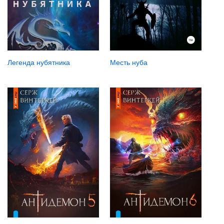
Легенда нубятника
Месть нуба