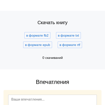
Скачать книгу
в формате fb2
в формате txt
в формате epub
в формате rtf
0 скачиваний
Впечатления