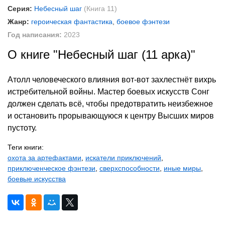
Серия:
Небесный шаг
(Книга 11)
Жанр:
героическая фантастика
,
боевое фэнтези
Год написания:
2023
О книге "Небесный шаг (11 арка)"
Атолл человеческого влияния вот-вот захлестнёт вихрь
истребительной войны. Мастер боевых искусств Сонг
должен сделать всё, чтобы предотвратить неизбежное
и остановить прорывающуюся к центру Высших миров
пустоту.
Теги книги:
охота за артефактами
,
искатели приключений
,
приключенческое фэнтези
,
сверхспособности
,
иные миры
,
боевые искусства