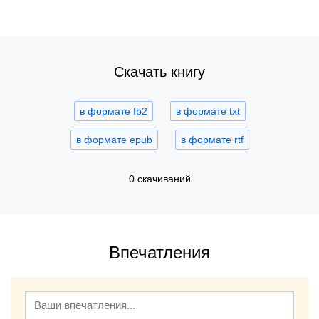
Скачать книгу
в формате fb2
в формате txt
в формате epub
в формате rtf
0 скачиваний
Впечатления