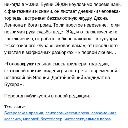
никогда в жизни. Будни Эйдзи неуловимо перемешаны
с фантазиями и снами, он листает дневники человека-
торпеды, встречает безжалостную якудзу, Джона
Леннона и бога грома. То ли простое невезение, то ли
незримая рука судьбы ведет Эйдзи от злоключения к
злоключению, от работы в бюро находок – в кулуары
эксклюзивного клуба «Пиковая дама», от невольного
участия в мафиозных разборках – к первой любви…
«Головокружительная смесь триллера, трагедии,
сказочной притчи, видеоигр и портрета современной
неспокойной Японии. Достойнейший кандидат на
Букера» .
Перевод публикуется в новой редакции.
Теги книги:
Букеровская премия
,
психологическая проза
,
современная
классика
,
мировой бестселлер
,
интеллектуальная проза