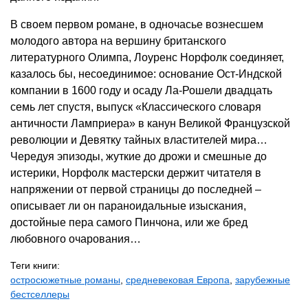
В своем первом романе, в одночасье вознесшем
молодого автора на вершину британского
литературного Олимпа, Лоуренс Норфолк соединяет,
казалось бы, несоединимое: основание Ост-Индской
компании в 1600 году и осаду Ла-Рошели двадцать
семь лет спустя, выпуск «Классического словаря
античности Ламприера» в канун Великой Французской
революции и Девятку тайных властителей мира…
Чередуя эпизоды, жуткие до дрожи и смешные до
истерики, Норфолк мастерски держит читателя в
напряжении от первой страницы до последней –
описывает ли он параноидальные изыскания,
достойные пера самого Пинчона, или же бред
любовного очарования…
Теги книги:
остросюжетные романы
,
средневековая Европа
,
зарубежные
бестселлеры