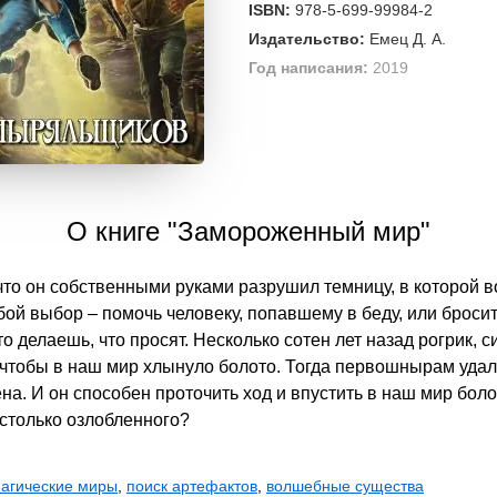
ISBN:
978-5-699-99984-2
Издательство:
Емец Д. А.
Год написания:
2019
О книге "Замороженный мир"
 что он собственными руками разрушил темницу, в которой в
бой выбор – помочь человеку, попавшему в беду, или броси
 делаешь, что просят. Несколько сотен лет назад рогрик, 
чтобы в наш мир хлынуло болото. Тогда первошнырам удало
а. И он способен проточить ход и впустить в наш мир боло
столько озлобленного?
агические миры
,
поиск артефактов
,
волшебные существа