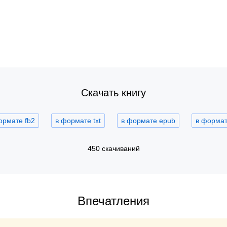
Скачать книгу
ормате fb2
в формате txt
в формате epub
в формате
450 скачиваний
Впечатления