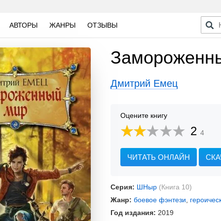
АВТОРЫ
ЖАНРЫ
ОТЗЫВЫ
Замороженн
Дмитрий Емец
Оцените книгу
2
4
ЧИТАТЬ ОНЛАЙН
СКА
Серия:
ШНыр
(Книга 10)
Жанр:
боевое фэнтези
,
героичес
Год издания:
2019