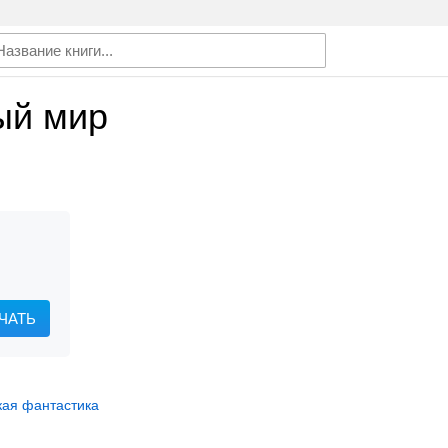
ый мир
ЧАТЬ
кая фантастика