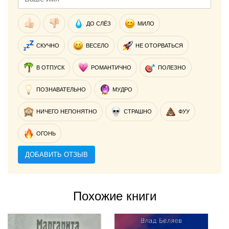
ДО СЛЁЗ
МИЛО
СКУЧНО
ВЕСЕЛО
НЕ ОТОРВАТЬСЯ
В ОТПУСК
РОМАНТИЧНО
ПОЛЕЗНО
ПОЗНАВАТЕЛЬНО
МУДРО
НИЧЕГО НЕПОНЯТНО
СТРАШНО
ФУУ
ОГОНЬ
ДОБАВИТЬ ОТЗЫВ
Похожие книги