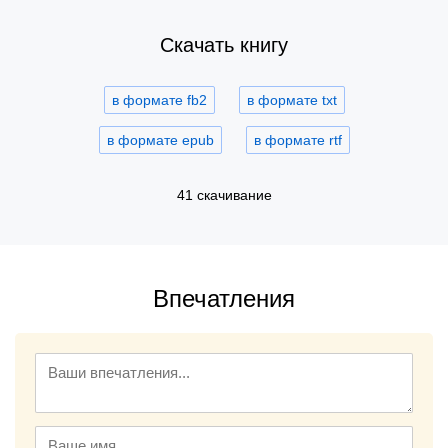
Скачать книгу
в формате fb2
в формате txt
в формате epub
в формате rtf
41 скачивание
Впечатления