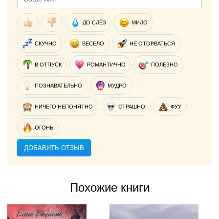
ДО СЛЁЗ
МИЛО
СКУЧНО
ВЕСЕЛО
НЕ ОТОРВАТЬСЯ
В ОТПУСК
РОМАНТИЧНО
ПОЛЕЗНО
ПОЗНАВАТЕЛЬНО
МУДРО
НИЧЕГО НЕПОНЯТНО
СТРАШНО
ФУУ
ОГОНЬ
ДОБАВИТЬ ОТЗЫВ
Похожие книги