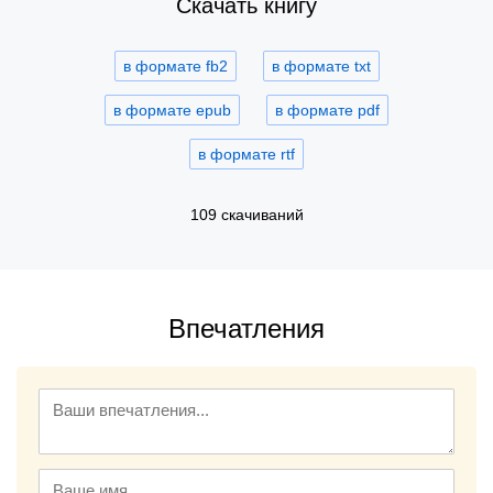
Скачать книгу
в формате fb2
в формате txt
в формате epub
в формате pdf
в формате rtf
109 скачиваний
Впечатления