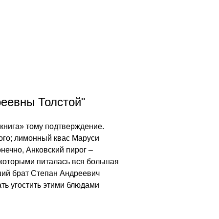
реевны Толстой"
книга» тому подтверждение.
ого; лимонный квас Маруси
нечно, Анковский пирог –
 которыми питалась вся большая
ший брат Степан Андреевич
ать угостить этими блюдами