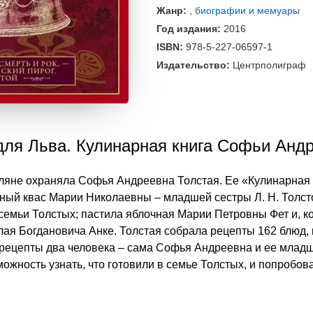
Жанр:
,
биографии и мемуары
Год издания:
2016
ISBN:
978-5-227-06597-1
Издательство:
Центрполиграф
для Льва. Кулинарная книга Софьи Анд
яне охраняла Софья Андреевна Толстая. Ее «Кулинарная 
чный квас Марии Николаевны – младшей сестры Л. Н. Толст
семьи Толстых; пастила яблочная Марии Петровны Фет и, ко
лая Богдановича Анке. Толстая собрала рецепты 162 блюд,
рецепты два человека – сама Софья Андреевна и ее млад
можность узнать, что готовили в семье Толстых, и попробов