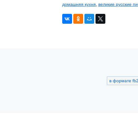
домашняя кухня
,
великие русские п
в формате fb