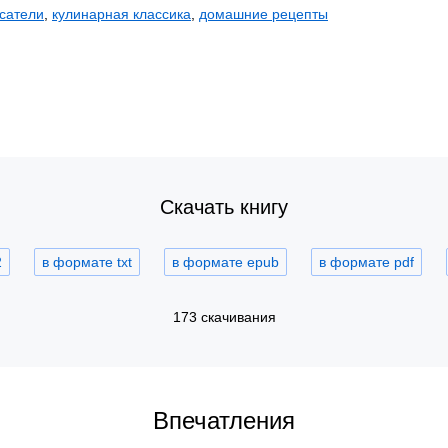
исатели
,
кулинарная классика
,
домашние рецепты
Скачать книгу
2
в формате txt
в формате epub
в формате pdf
173 скачивания
Впечатления