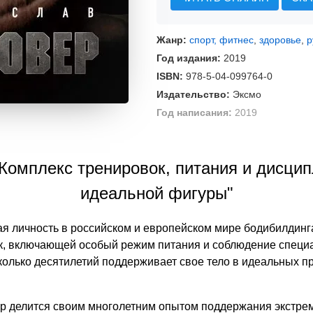
Жанр:
спорт, фитнес
,
здоровье
,
р
Год издания:
2019
ISBN:
978-5-04-099764-0
Издательство:
Эксмо
Год написания:
2019
 Комплекс тренировок, питания и дисци
идеальной фигуры"
я личность в российском и европейском мире бодибилдинг
к, включающей особый режим питания и соблюдение специ
колько десятилетий поддерживает свое тело в идеальных п
ер делится своим многолетним опытом поддержания экстр