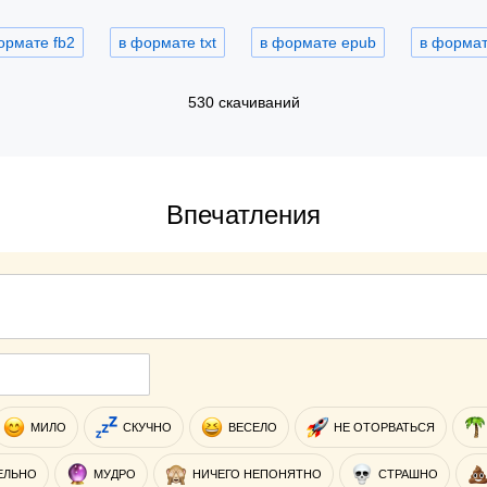
ормате fb2
в формате txt
в формате epub
в формате
530 скачиваний
Впечатления
МИЛО
СКУЧНО
ВЕСЕЛО
НЕ ОТОРВАТЬСЯ
ЕЛЬНО
МУДРО
НИЧЕГО НЕПОНЯТНО
СТРАШНО