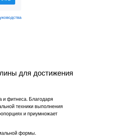
уководства
плины для достижения
а и фитнеса. Благодаря
альной техники выполнения
ропорциях и приумножает
емальной формы.