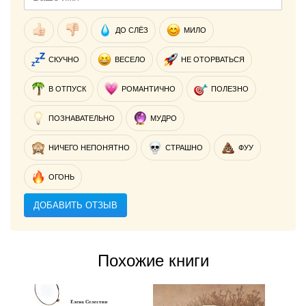
ДО СЛЁЗ
МИЛО
СКУЧНО
ВЕСЕЛО
НЕ ОТОРВАТЬСЯ
В ОТПУСК
РОМАНТИЧНО
ПОЛЕЗНО
ПОЗНАВАТЕЛЬНО
МУДРО
НИЧЕГО НЕПОНЯТНО
СТРАШНО
ФУУ
ОГОНЬ
ДОБАВИТЬ ОТЗЫВ
Похожие книги