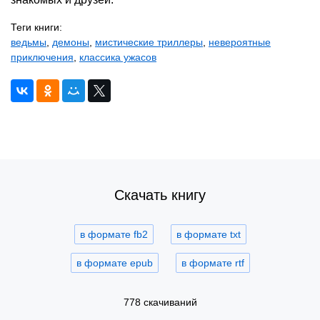
Теги книги:
ведьмы
,
демоны
,
мистические триллеры
,
невероятные
приключения
,
классика ужасов
Скачать книгу
в формате fb2
в формате txt
в формате epub
в формате rtf
778 скачиваний