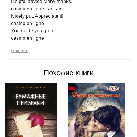
Helpful advice Many thanks.
casino en ligne francais
Nicely put. Appreciate it!
casino en ligne
You made your point.
casino en ligne
Ответить
Похожие книги