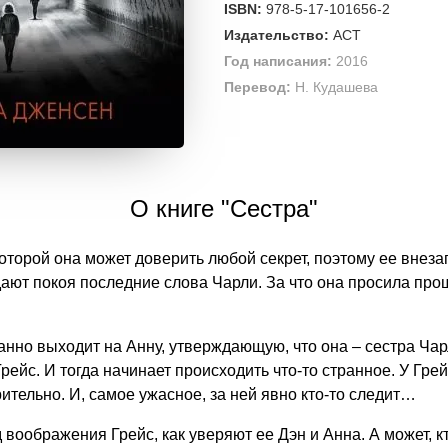
ISBN:
978-5-17-101656-2
Издательство:
АСТ
Год написания:
2016
Перевод:
Н. Кудашева
О книге "Сестра"
которой она может доверить любой секрет, поэтому ее внез
 дают покоя последние слова Чарли. За что она просила пр
анно выходит на Анну, утверждающую, что она – сестра Чар
рейс. И тогда начинает происходить что-то странное. У Гр
ительно. И, самое ужасное, за ней явно кто-то следит…
 воображения Грейс, как уверяют ее Дэн и Анна. А может, кт