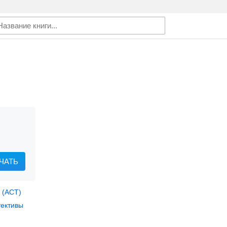
ЧАТЬ
 (АСТ)
тективы