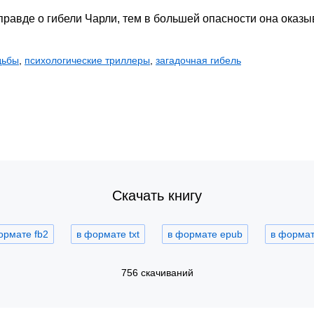
правде о гибели Чарли, тем в большей опасности она оказ
дьбы
,
психологические триллеры
,
загадочная гибель
Скачать книгу
ормате fb2
в формате txt
в формате epub
в формате
756 скачиваний