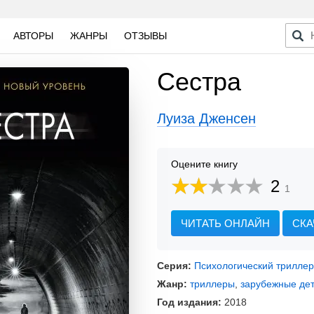
АВТОРЫ
ЖАНРЫ
ОТЗЫВЫ
Сестра
Луиза Дженсен
Оцените книгу
2
1
ЧИТАТЬ ОНЛАЙН
СКА
Серия:
Психологический триллер
Жанр:
триллеры
,
зарубежные де
Год издания:
2018