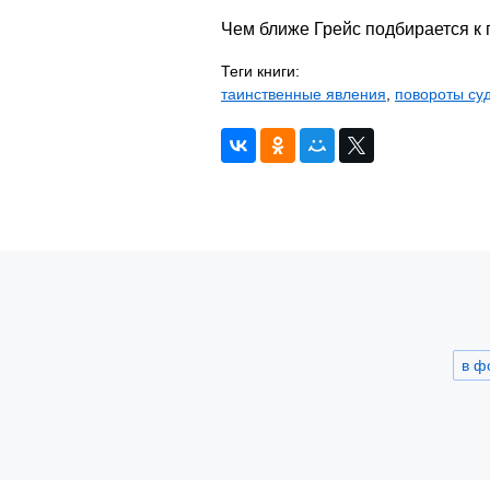
Чем ближе Грейс подбирается к 
Теги книги:
таинственные явления
,
повороты су
в ф