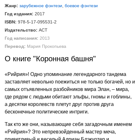
Жанр:
зарубежное фэнтези
,
боевое фэнтези
Год издания:
2017
ISBN:
978-5-17-095531-2
Издательство:
АСТ
Год написания:
2013
Перевод:
Мария Прокопьева
О книге "Коронная башня"
«Рийрия»! Одно упоминание легендарного тандема
заставляет невольно поежиться не только богачей, но и
самых отъявленных разбойников мира Элан, – мира,
где рядом с людьми обитают эльфы, гномы и гоблины,
а десятки королевств плетут друг против друга
бесконечные политические интриги.
Так кто же они, называющие себя загадочным именем
«Рийрия»? Это непревзойденный мастер меча,
приветливый и веселый Адриан Блэкуотер и