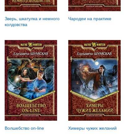
Зверь, шкатулка и немного
Чародеи на практике
колдовства
Волшебство on-line
Химеры чужих желаний