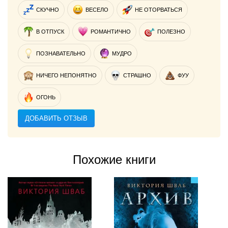
СКУЧНО
ВЕСЕЛО
НЕ ОТОРВАТЬСЯ
В ОТПУСК
РОМАНТИЧНО
ПОЛЕЗНО
ПОЗНАВАТЕЛЬНО
МУДРО
НИЧЕГО НЕПОНЯТНО
СТРАШНО
ФУУ
ОГОНЬ
ДОБАВИТЬ ОТЗЫВ
Похожие книги