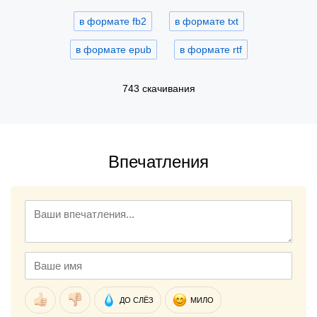
в формате fb2
в формате txt
в формате epub
в формате rtf
743 скачивания
Впечатления
ДО СЛЁЗ
МИЛО