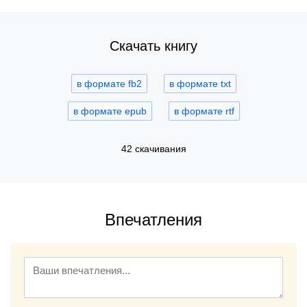
Скачать книгу
в формате fb2
в формате txt
в формате epub
в формате rtf
42 скачивания
Впечатления