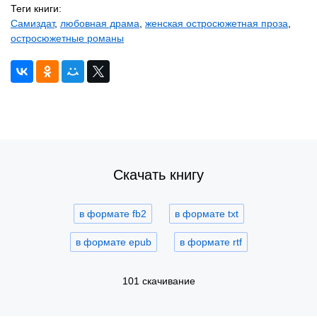
Теги книги:
Самиздат
,
любовная драма
,
женская остросюжетная проза
,
остросюжетные романы
Скачать книгу
в формате fb2
в формате txt
в формате epub
в формате rtf
101 скачивание