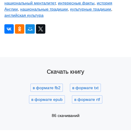
национальный менталитет
,
интересные факты
,
история
Англии
,
национальные традиции
,
культурные традиции
,
английская культура
Скачать книгу
в формате fb2
в формате txt
в формате epub
в формате rtf
86 скачиваний