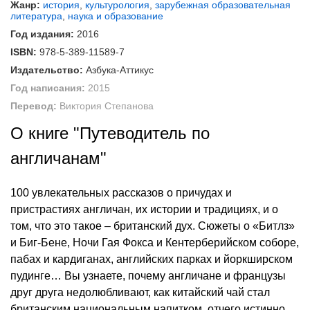
Жанр:
история
,
культурология
,
зарубежная образовательная
литература
,
наука и образование
Год издания:
2016
ISBN:
978-5-389-11589-7
Издательство:
Азбука-Аттикус
Год написания:
2015
Перевод:
Виктория Степанова
О книге "Путеводитель по
англичанам"
100 увлекательных рассказов о причудах и
пристрастиях англичан, их истории и традициях, и о
том, что это такое – британский дух. Сюжеты о «Битлз»
и Биг-Бене, Ночи Гая Фокса и Кентерберийском соборе,
пабах и кардиганах, английских парках и йоркширском
пудинге… Вы узнаете, почему англичане и французы
друг друга недолюбливают, как китайский чай стал
британским национальным напитком, отчего истинно