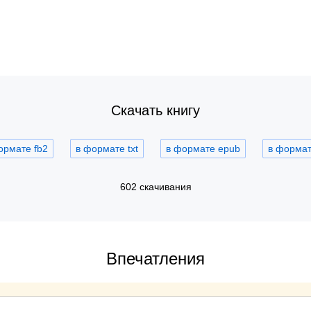
Скачать книгу
ормате fb2
в формате txt
в формате epub
в формате
602 скачивания
Впечатления