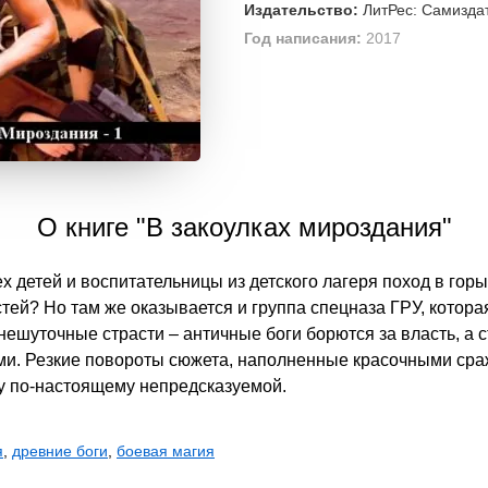
Издательство:
ЛитРес: Самизда
Год написания:
2017
О книге "В закоулках мироздания"
ех детей и воспитательницы из детского лагеря поход в гор
ей? Но там же оказывается и группа спецназа ГРУ, которая 
нешуточные страсти – античные боги борются за власть, а 
и. Резкие повороты сюжета, наполненные красочными сра
гу по-настоящему непредсказуемой.
я
,
древние боги
,
боевая магия