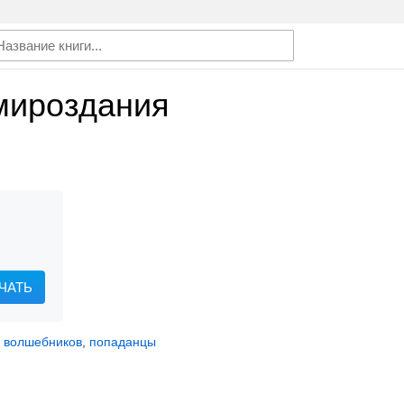
 мироздания
ЧАТЬ
о волшебников
,
попаданцы