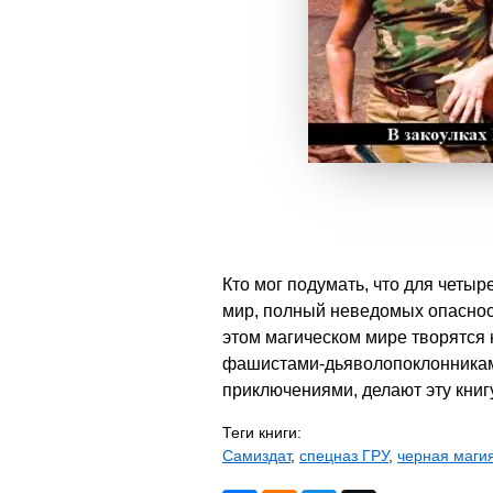
Кто мог подумать, что для четыр
мир, полный неведомых опасност
этом магическом мире творятся 
фашистами-дьяволопоклонникам
приключениями, делают эту кни
Теги книги:
Самиздат
,
спецназ ГРУ
,
черная маги