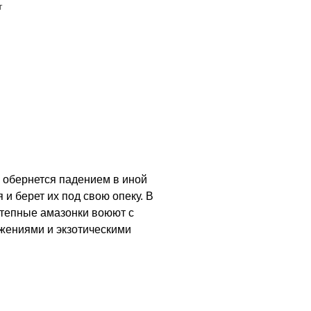
т
ы обернется падением в иной
и берет их под свою опеку. В
степные амазонки воюют с
жениями и экзотическими