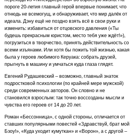
пороге 20-летия главный герой впервые понимает, что
отнюдь не всемогущ, и обнаруживает, что мир далёк от
идеала. Дэну ещё не поздно взять всё в свои руки и
изменить: избавиться от отцовского давления («Ты
будешь прекрасным юристом, место тебя уже ждёт!»),
погрузиться в творчество, принять действительность со
всеми изъянами. Или хотя бы пожить той жизнью, какая
была у героев любимого Керуака: собрать друзей,
прыгнуть в машину и умчаться куда глаза глядят.
Евгений Рудашевский – возможно, главный знаток
подростковой психологии (по крайней мере мужской)
среди современных авторов. Он словно и не
становился взрослым: так точно воссозданы мысли и
чувства его героев от 14 до 20 лет.
Роман «Бессонница», с одной стороны, отличается от
ставших популярными повестей «Здравствуй, брат мой
Бзоу!», «Куда уходит кумуткан» и «Ворон», а с другой –