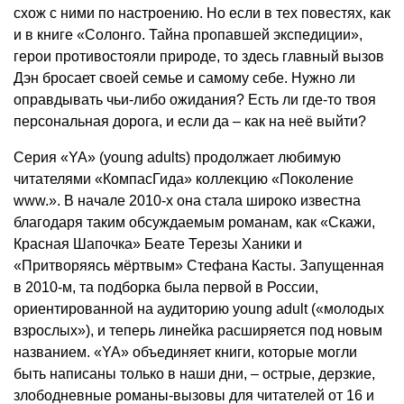
схож с ними по настроению. Но если в тех повестях, как
и в книге «Солонго. Тайна пропавшей экспедиции»,
герои противостояли природе, то здесь главный вызов
Дэн бросает своей семье и самому себе. Нужно ли
оправдывать чьи-либо ожидания? Есть ли где-то твоя
персональная дорога, и если да – как на неё выйти?
Серия «YA» (young adults) продолжает любимую
читателями «КомпасГида» коллекцию «Поколение
www.». В начале 2010-х она стала широко известна
благодаря таким обсуждаемым романам, как «Скажи,
Красная Шапочка» Беате Терезы Ханики и
«Притворяясь мёртвым» Стефана Касты. Запущенная
в 2010-м, та подборка была первой в России,
ориентированной на аудиторию young adult («молодых
взрослых»), и теперь линейка расширяется под новым
названием. «YA» объединяет книги, которые могли
быть написаны только в наши дни, – острые, дерзкие,
злободневные романы-вызовы для читателей от 16 и