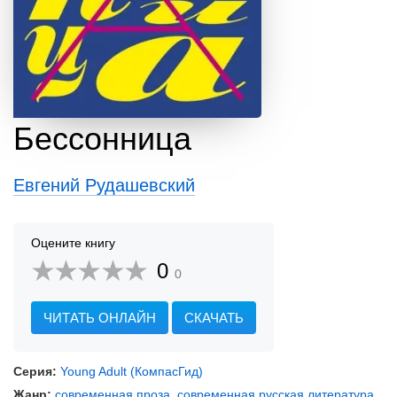
Бессонница
Евгений Рудашевский
Оцените книгу
0
0
ЧИТАТЬ ОНЛАЙН
СКАЧАТЬ
Серия:
Young Adult (КомпасГид)
Жанр:
современная проза
,
современная русская литература