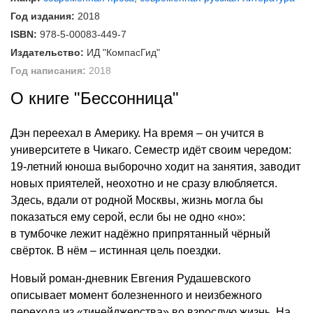
Год издания:
2018
ISBN:
978-5-00083-449-7
Издательство:
ИД "КомпасГид"
Год написания:
2018
О книге "Бессонница"
Дэн переехал в Америку. На время – он учится в
университете в Чикаго. Семестр идёт своим чередом:
19-летний юноша выборочно ходит на занятия, заводит
новых приятелей, неохотно и не сразу влюбляется.
Здесь, вдали от родной Москвы, жизнь могла бы
показаться ему серой, если бы не одно «но»:
в тумбочке лежит надёжно припрятанный чёрный
свёрток. В нём – истинная цель поездки.
Новый роман-дневник Евгения Рудашевского
описывает момент болезненного и неизбежного
перехода из «тинейджерства» во взрослую жизнь. На