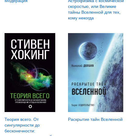
Модерация
Астрофизика с космической
скоростью, или Великие
тайны Вселенной для тех,
кому некогда
Теория всего. От
Раскрытие тайн Вселенной
сингулярности до
бесконечности: