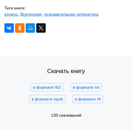
Теги книги:
космос
,
Вселенная
,
познавательная литература
Скачать книгу
в формате fb2
в формате txt
в формате epub
в формате rtf
130 скачиваний