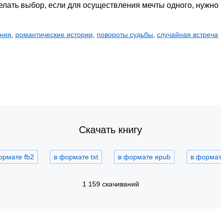
делать выбор, если для осуществления мечты одного, нужно
ния
,
романтические истории
,
повороты судьбы
,
случайная встреча
Скачать книгу
ормате fb2
в формате txt
в формате epub
в формате
1 159 скачиваний