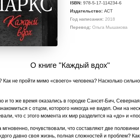
ISBN:
978-5-17-114234-6
Издательство:
АСТ
Год написания:
2018
Перевод:
Ольга Мышакова
О книге "Каждый вдох"
 Как не пройти мимо «своего» человека? Насколько сильно
но и то же время оказались в городке Сансет-Бич, Северна
знакомиться с отцом, которого никогда не видел. Они на не
вали, что с этого момента их мир разделится на «до» и «по
 мгновенно, почувствовали, что составляют две половинки 
каждого давно своя жизнь, полная сложностей и проблем? Ка