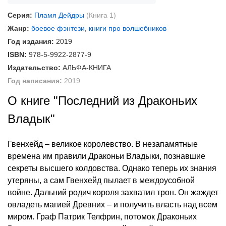
Серия:
Пламя Дейдры
(Книга 1)
Жанр:
боевое фэнтези
,
книги про волшебников
Год издания:
2019
ISBN:
978-5-9922-2877-9
Издательство:
АЛЬФА-КНИГА
Год написания:
2019
О книге "Последний из Драконьих
Владык"
Гвенхейд – великое королевство. В незапамятные
времена им правили Драконьи Владыки, познавшие
секреты высшего колдовства. Однако теперь их знания
утеряны, а сам Гвенхейд пылает в междоусобной
войне. Дальний родич короля захватил трон. Он жаждет
овладеть магией Древних – и получить власть над всем
миром. Граф Патрик Телфрин, потомок Драконьих