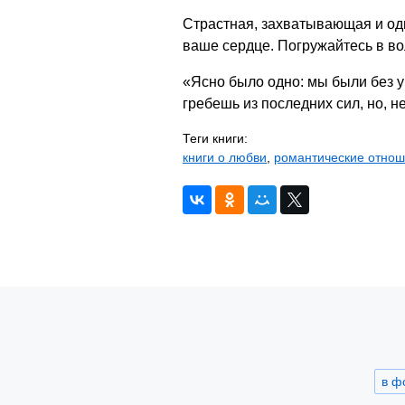
Страстная, захватывающая и од
ваше сердце. Погружайтесь в в
«Ясно было одно: мы были без у
гребешь из последних сил, но, н
Теги книги:
книги о любви
,
романтические отно
в ф