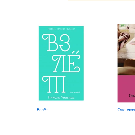
Взлёт
Она сказ