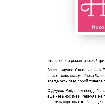
Вторая книга романтической три
Взлет, падение. Снова и снова.
а взлетаешь высоко. Люси Ларсо
всегда окрыляет, порой хочется 
С Джудом Райдером всегда было 
еще невыносимее. Ревнуя и не п
прожить порознь хотя бы недел