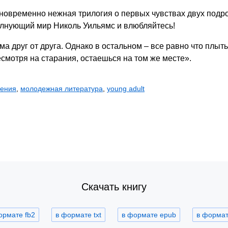
новременно нежная трилогия о первых чувствах двух подро
олнующий мир Николь Уильямс и влюбляйтесь!
ма друг от друга. Однако в остальном – все равно что плыт
есмотря на старания, остаешься на том же месте».
шения
,
молодежная литература
,
young adult
Скачать книгу
ормате fb2
в формате txt
в формате epub
в формате