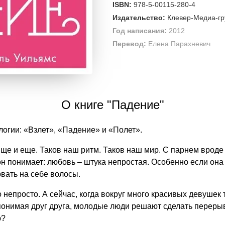
ISBN:
978-5-00115-280-4
Издательство:
Клевер-Медиа-гр
Год написания:
2012
Перевод:
Елена Парахневич
О книге "Падение"
логии: «Взлет», «Падение» и «Полет».
 Еще и еще. Таков наш ритм. Таков наш мир. С парнем врод
н понимает: любовь – штука непростая. Особенно если она
рвать на себе волосы.
непросто. А сейчас, когда вокруг много красивых девушек
онимая друг друга, молодые люди решают сделать перерыв
ю?