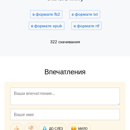
в формате fb2
в формате txt
в формате epub
в формате rtf
322 скачивания
Впечатления
ДО СЛЁЗ
МИЛО