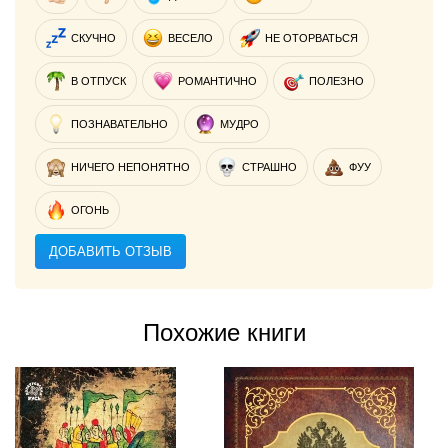
СКУЧНО
ВЕСЕЛО
НЕ ОТОРВАТЬСЯ
В ОТПУСК
РОМАНТИЧНО
ПОЛЕЗНО
ПОЗНАВАТЕЛЬНО
МУДРО
НИЧЕГО НЕПОНЯТНО
СТРАШНО
ФУУ
ОГОНЬ
ДОБАВИТЬ ОТЗЫВ
Похожие книги