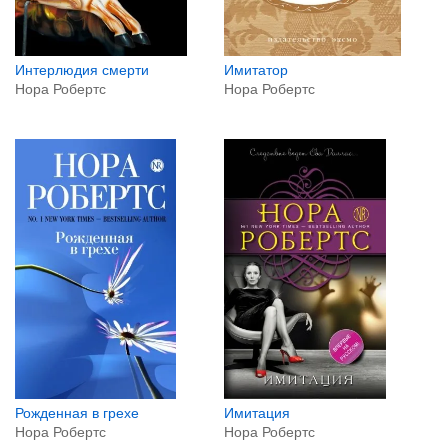
Интерлюдия смерти
Имитатор
Нора Робертс
Нора Робертс
Рожденная в грехе
Имитация
Нора Робертс
Нора Робертс