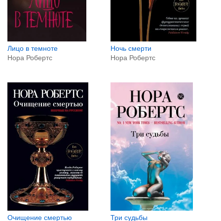
Ночь смерти
Лицо в темноте
Нора Робертс
Нора Робертс
Очищение смертью
Три судьбы