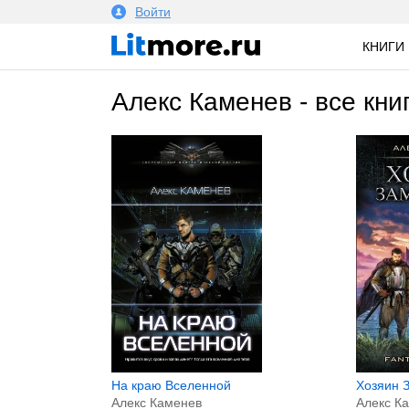
Войти
КНИГИ
Алекс Каменев - все кни
На краю Вселенной
Хозяин 
Алекс Каменев
Алекс К