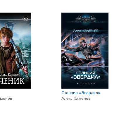
Станция «Эвердил»
аменев
Алекс Каменев