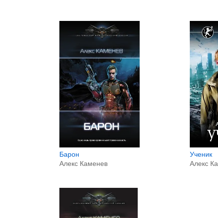
Барон
Ученик
Алекс Каменев
Алекс К