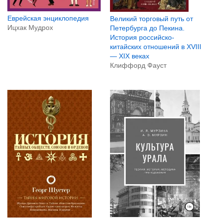
Еврейская энциклопедия
Великий торговый путь от
Ицхак Мудрох
Петербурга до Пекина.
История российско-
китайских отношений в XVIII
— XIX веках
Клиффорд Фауст