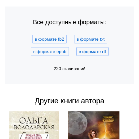
Все доступные форматы:
в формате fb2
в формате txt
в формате epub
в формате rtf
220 скачиваний
Другие книги автора