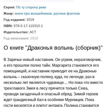
Серия:
По ту сторону реки
Жанр:
книги про волшебников
,
русское фэнтези
Год издания:
2018
ISBN:
978-5-17-110310-1
Издательство:
АСТ
Год написания:
2018
О книге "Драконья волынь (сборник)"
В Заречье новый наставник. Он угрюм, неразговорчив,
а его прошлое полно тайн. Маргарита становится его
помощницей, и наставник приводит ее на Драконью
волынь – сказочную поляну, куда, по легенде, раз в
несколько лет является чудовище… Но пока что вместо
трехглавого Змея в лесу прячется только Сева,
проводя загадочный и опасный обряд. Зимой героев
ждет грандиозный бал в особняке Муромцев. Пока
гости веселятся и плетут интриги, Полина становится