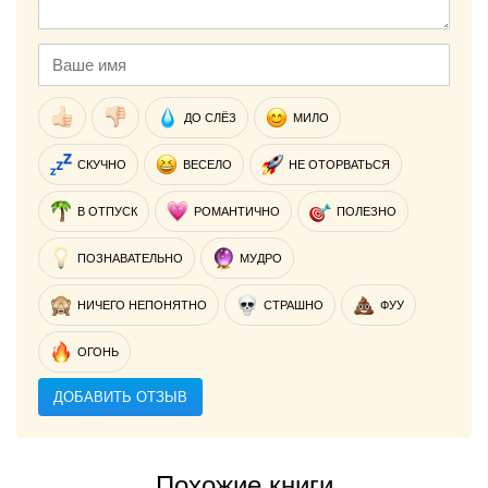
ДО СЛЁЗ
МИЛО
СКУЧНО
ВЕСЕЛО
НЕ ОТОРВАТЬСЯ
В ОТПУСК
РОМАНТИЧНО
ПОЛЕЗНО
ПОЗНАВАТЕЛЬНО
МУДРО
НИЧЕГО НЕПОНЯТНО
СТРАШНО
ФУУ
ОГОНЬ
ДОБАВИТЬ ОТЗЫВ
Похожие книги