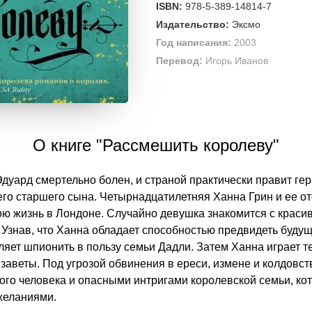
ISBN:
978-5-389-14814-7
Издательство:
Эксмо
Год написания:
2003
Перевод:
Игорь Иванов
О книге "Рассмешить королеву"
Эдуард смертельно болен, и страной практически правит ге
го старшего сына. Четырнадцатилетняя Ханна Грин и ее о
ою жизнь в Лондоне. Случайно девушка знакомится с крас
Узнав, что Ханна обладает способностью предвидеть будущ
вляет шпионить в пользу семьи Дадли. Затем Ханна играет 
заветы. Под угрозой обвинения в ереси, измене и колдовс
ого человека и опасными интригами королевской семьи, ко
желаниями.