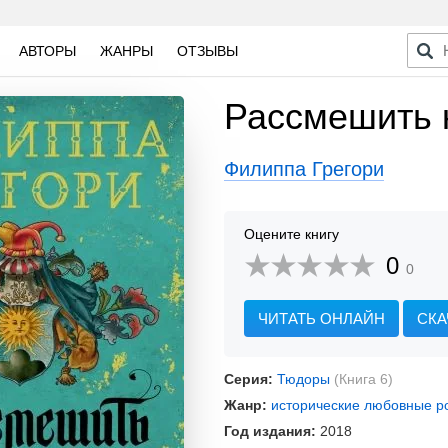
АВТОРЫ
ЖАНРЫ
ОТЗЫВЫ
Рассмешить 
Филиппа Грегори
Оцените книгу
0
0
ЧИТАТЬ ОНЛАЙН
СКА
Серия:
Тюдоры
(Книга 6)
Жанр:
исторические любовные 
Год издания:
2018