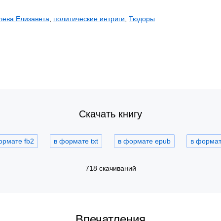
лева Елизавета
,
политические интриги
,
Тюдоры
Скачать книгу
ормате fb2
в формате txt
в формате epub
в формате
718 скачиваний
Впечатления