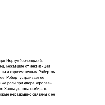
рцог Нортумберлендский,
тец, бежавшие от инквизиции
ивым и харизматичным Робертом
ее, Роберт устраивает ее
те же роли при дворе королевы
тве Ханна должна выбирать
торые неразрывно связаны с ее