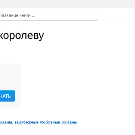
королеву
ЧАТЬ
романы
,
зарубежные любовные романы