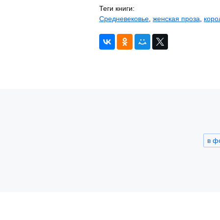
Теги книги:
Средневековье
,
женская проза
,
коро
в ф