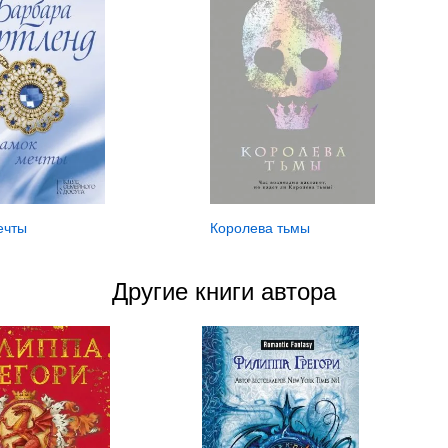
ечты
Королева тьмы
Другие книги автора