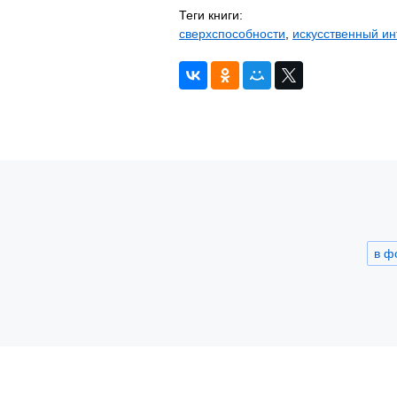
Теги книги:
сверхспособности
,
искусственный ин
в ф