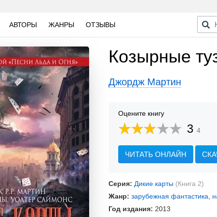
АВТОРЫ
ЖАНРЫ
ОТЗЫВЫ
Козырные ту
Джордж Мартин
Оцените книгу
3
4
ЧИТАТЬ ОНЛАЙН
СКА
Серия:
Дикие карты
(Книга 2)
Жанр:
зарубежная фантастика
,
н
Год издания:
2013