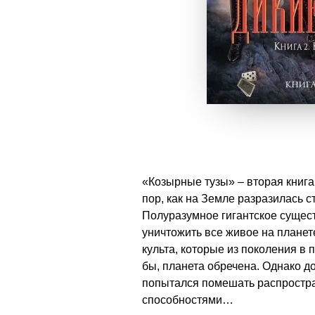
«Козырные тузы» – вторая книга
пор, как на Земле разразилась 
Полуразумное гигантское сущест
уничтожить все живое на планете
культа, которые из поколения в
бы, планета обречена. Однако д
попытался помешать распростра
способностями…