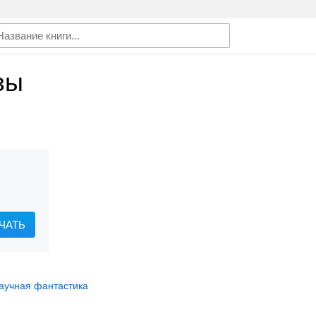
зы
ЧАТЬ
аучная фантастика