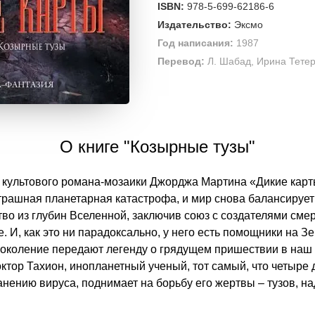
ISBN:
978-5-699-62186-6
Издательство:
Эксмо
Год написания:
1987
Перевод:
Л. Шабад, Ирина Тете
О книге "Козырные тузы"
 культового романа-мозаики Джорджа Мартина «Дикие карты
страшная планетарная катастрофа, и мир снова балансирует
во из глубин Вселенной, заключив союз с создателями сме
. И, как это ни парадоксально, у него есть помощники на 
 поколение передают легенду о грядущем пришествии в наш 
октор Тахион, инопланетный ученый, тот самый, что четыре 
нению вируса, поднимает на борьбу его жертвы – тузов, 