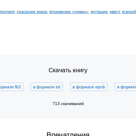
теллект
,
спасение мира
,
вторжение «чужих»
,
мутации
,
квест
,
ксеноф
Скачать книгу
ормате fb2
в формате txt
в формате epub
в формате
713 скачиваний
Впечатления