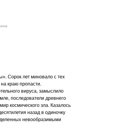
рина
». Сорок лет миновало с тех
 на краю пропасти.
ртельного вируса, замыслило
Земле, последователи древнего
мир космического зла. Казалось
десятилетия назад в одиночку
наделенных невообразимыми