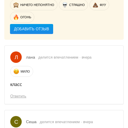
НИЧЕГО НЕПОНЯТНО
СТРАШНО
ФУУ
ОГОНЬ
ДОБАВИТЬ ОТЗЫВ
Л
лана
делится впечатлением · вчера
МИЛО
класс
Ответить
С
Сеша
делится впечатлением · вчера